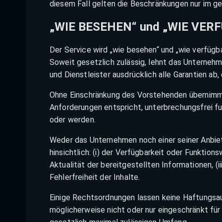
diesem Fall gelten die Beschränkungen nur im ge
„WIE BESEHEN“ und „WIE VERF
Der Service wird „wie besehen“ und „wie verfügba
Soweit gesetzlich zulässig, lehnt das Unterneh
und Dienstleister ausdrücklich alle Garantien ab,
Ohne Einschränkung des Vorstehenden übernimmt 
Anforderungen entspricht, unterbrechungsfrei fun
oder werden.
Weder das Unternehmen noch einer seiner Anbiet
hinsichtlich: (i) der Verfügbarkeit oder Funktions
Aktualität der bereitgestellten Informationen, (ii
Fehlerfreiheit der Inhalte.
Einige Rechtsordnungen lassen keine Haftungsau
möglicherweise nicht oder nur eingeschränkt für 