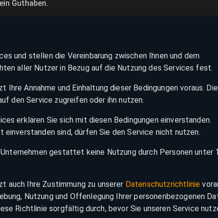
dein Guthaben.
ces und stellen die Vereinbarung zwischen Ihnen und dem
hten aller Nutzer in Bezug auf die Nutzung des Services fest.
t Ihre Annahme und Einhaltung dieser Bedingungen voraus. Di
auf den Service zugreifen oder ihn nutzen.
ices erklären Sie sich mit diesen Bedingungen einverstanden.
 einverstanden sind, dürfen Sie den Service nicht nutzen.
Das Unternehmen gestattet keine Nutzung durch Personen unter 
zt auch Ihre Zustimmung zu unserer
Datenschutzrichtlinie
vora
rhebung, Nutzung und Offenlegung Ihrer personenbezogenen Da
ese Richtlinie sorgfältig durch, bevor Sie unseren Service nutz