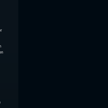
.
er
n
en
m