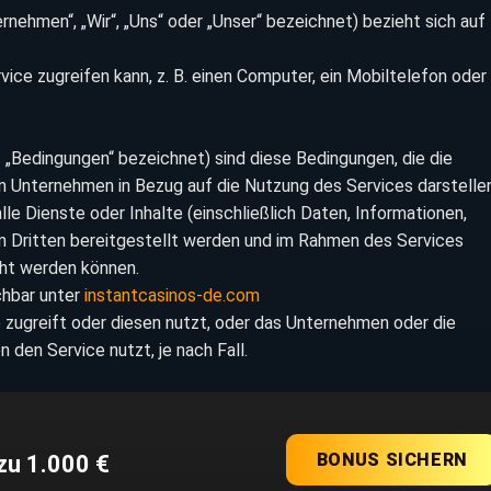
rnehmen“, „Wir“, „Uns“ oder „Unser“ bezeichnet) bezieht sich auf
ice zugreifen kann, z. B. einen Computer, ein Mobiltelefon oder 
 „Bedingungen“ bezeichnet) sind diese Bedingungen, die die
 Unternehmen in Bezug auf die Nutzung des Services darstellen
lle Dienste oder Inhalte (einschließlich Daten, Informationen,
em Dritten bereitgestellt werden und im Rahmen des Services
ht werden können.
chbar unter
instantcasinos-de.com
 zugreift oder diesen nutzt, oder das Unternehmen oder die
 den Service nutzt, je nach Fall.
BONUS SICHERN
zu 1.000 €