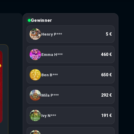
Gewinner
80 €
Mia T***
5 €
Henry P***
460 €
Emma H***
650 €
Ben B***
292 €
Mila P***