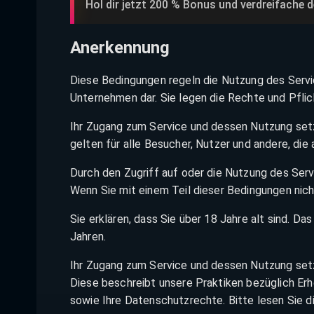
Hol dir jetzt 200 % Bonus und verdreifache 
Anerkennung
Diese Bedingungen regeln die Nutzung des Servi
Unternehmen dar. Sie legen die Rechte und Pflic
Ihr Zugang zum Service und dessen Nutzung setz
gelten für alle Besucher, Nutzer und andere, die 
Durch den Zugriff auf oder die Nutzung des Serv
Wenn Sie mit einem Teil dieser Bedingungen nicht
Sie erklären, dass Sie über 18 Jahre alt sind. 
Jahren.
Ihr Zugang zum Service und dessen Nutzung set
Diese beschreibt unsere Praktiken bezüglich E
sowie Ihre Datenschutzrechte. Bitte lesen Sie di