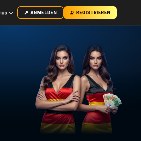
nus
ANMELDEN
REGISTRIEREN