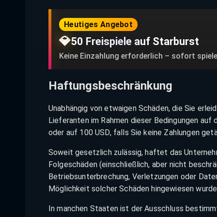
Heutiges Angebot
💎
50 Freispiele auf Starburst
Keine Einzahlung erforderlich – sofort spiel
Haftungsbeschränkung
Unabhängig von etwaigen Schäden, die Sie erlei
Lieferanten im Rahmen dieser Bedingungen auf d
oder auf 100 USD, falls Sie keine Zahlungen getä
Soweit gesetzlich zulässig, haftet das Unternehm
Folgeschäden (einschließlich, aber nicht beschr
Betriebsunterbrechung, Verletzungen oder Date
Möglichkeit solcher Schäden hingewiesen wurde
In manchen Staaten ist der Ausschluss bestimmt