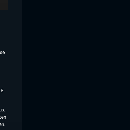
ese
18
us.
ten
en.