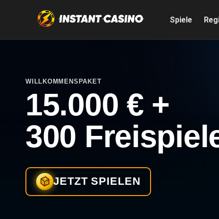
Spiele
Reg
WILLKOMMENSPAKET
15.000 € +
300 Freispiel
JETZT SPIELEN