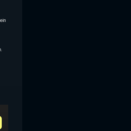
ein
.