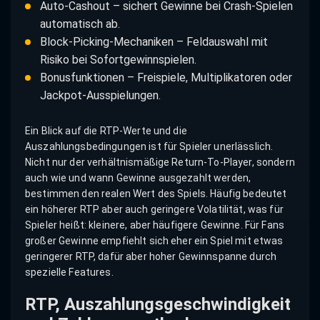
Auto-Cashout – sichert Gewinne bei Crash-Spielen
automatisch ab.
Block-Picking-Mechaniken – Feldauswahl mit
Risiko bei Sofortgewinnspielen.
Bonusfunktionen – Freispiele, Multiplikatoren oder
Jackpot-Ausspielungen.
Ein Blick auf die RTP-Werte und die
Auszahlungsbedingungen ist für Spieler unerlässlich.
Nicht nur der verhältnismäßige Return-To-Player, sondern
auch wie und wann Gewinne ausgezahlt werden,
bestimmen den realen Wert des Spiels. Häufig bedeutet
ein höherer RTP aber auch geringere Volatilität, was für
Spieler heißt: kleinere, aber häufigere Gewinne. Für Fans
großer Gewinne empfiehlt sich eher ein Spiel mit etwas
geringerer RTP, dafür aber hoher Gewinnspanne durch
spezielle Features.
RTP, Auszahlungsgeschwindigkeit