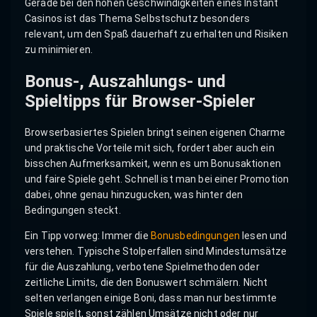
Gerade bei den hohen Geschwindigkeiten eines Instant
Casinos ist das Thema Selbstschutz besonders
relevant, um den Spaß dauerhaft zu erhalten und Risiken
zu minimieren.
Bonus-, Auszahlungs- und
Spieltipps für Browser‑Spieler
Browserbasiertes Spielen bringt seinen eigenen Charme
und praktische Vorteile mit sich, fordert aber auch ein
bisschen Aufmerksamkeit, wenn es um Bonusaktionen
und faire Spiele geht. Schnell ist man bei einer Promotion
dabei, ohne genau hinzugucken, was hinter den
Bedingungen steckt.
Ein Tipp vorweg: Immer die
Bonusbedingungen
lesen und
verstehen. Typische Stolperfallen sind Mindestumsätze
für die Auszahlung, verbotene Spielmethoden oder
zeitliche Limits, die den Bonuswert schmälern. Nicht
selten verlangen einige Boni, dass man nur bestimmte
Spiele spielt, sonst zählen Umsätze nicht oder nur