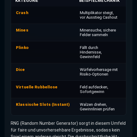
KATEGORIE
BEISPIELMECHANIK
TYP
Crash
Multiplikator steigt,
Vari
vor Ausstieg Cashout
Mines
Minensuche, sichere
Fest
Felder sammeln
Plinko
Fällt durch
Prei
Hindernisse,
Gewinnfeld
Dice
Würfelvorhersage mit
Mult
Risiko-Optionen
Virtuelle Rubbellose
Feld aufdecken,
Fest
Sofortgewinn
Klassische Slots (Instant)
Walzen drehen,
Gewi
Gewinnlinien prüfen
Wahr
RNG (Random Number Generator) sorgt in diesem Umfeld
für faire und unvorhersehbare Ergebnisse, sodass kein
Spiel einem anderen gleicht. Die durchschnittliche Hit-