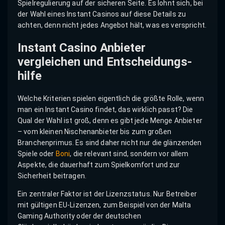
Spielregulierung auf der sicheren Seite. Es lohnt sich, bei
der Wahl eines Instant Casinos auf diese Details zu
achten, denn nicht jedes Angebot hält, was es verspricht.
Instant Casino Anbieter
vergleichen und Entscheidungs­
hilfe
Welche Kriterien spielen eigentlich die größte Rolle, wenn
man ein Instant Casino findet, das wirklich passt? Die
Qual der Wahl ist groß, denn es gibt jede Menge Anbieter
– vom kleinen Nischenanbieter bis zum großen
Branchenprimus. Es sind daher nicht nur die glänzenden
Spiele oder
Boni
, die relevant sind, sondern vor allem
Aspekte, die dauerhaft zum Spielkomfort und zur
Sicherheit beitragen.
Ein zentraler Faktor ist der Lizenzstatus. Nur Betreiber
mit gültigen EU-Lizenzen, zum Beispiel von der Malta
Gaming Authority oder der deutschen