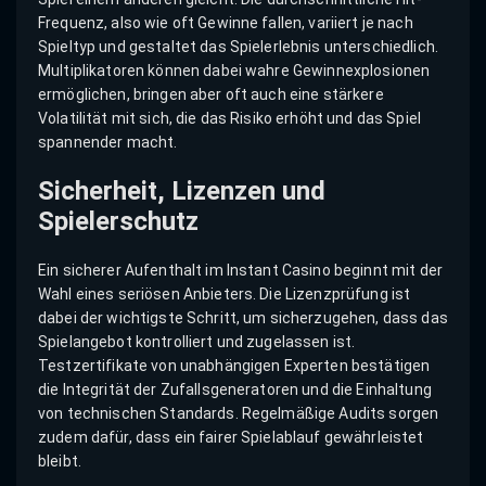
Frequenz, also wie oft Gewinne fallen, variiert je nach
Spieltyp und gestaltet das Spielerlebnis unterschiedlich.
Multiplikatoren können dabei wahre Gewinnexplosionen
ermöglichen, bringen aber oft auch eine stärkere
Volatilität mit sich, die das Risiko erhöht und das Spiel
spannender macht.
Sicherheit, Lizenzen und
Spielerschutz
Ein sicherer Aufenthalt im Instant Casino beginnt mit der
Wahl eines seriösen Anbieters. Die Lizenzprüfung ist
dabei der wichtigste Schritt, um sicherzugehen, dass das
Spielangebot kontrolliert und zugelassen ist.
Testzertifikate von unabhängigen Experten bestätigen
die Integrität der Zufallsgeneratoren und die Einhaltung
von technischen Standards. Regelmäßige Audits sorgen
zudem dafür, dass ein fairer Spielablauf gewährleistet
bleibt.