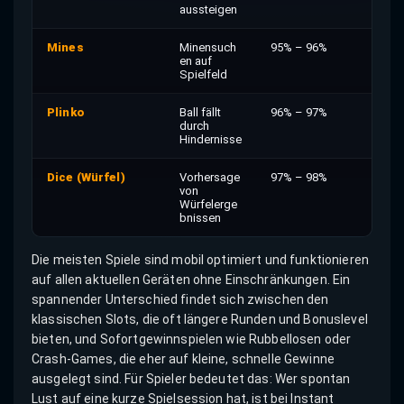
aussteigen
Mines
Minensuch
95% – 96%
en auf
Spielfeld
Plinko
Ball fällt
96% – 97%
durch
Hindernisse
Dice (Würfel)
Vorhersage
97% – 98%
von
Würfelerge
bnissen
Die meisten Spiele sind mobil optimiert und funktionieren
auf allen aktuellen Geräten ohne Einschränkungen. Ein
spannender Unterschied findet sich zwischen den
klassischen Slots, die oft längere Runden und Bonuslevel
bieten, und Sofortgewinnspielen wie Rubbellosen oder
Crash-Games, die eher auf kleine, schnelle Gewinne
ausgelegt sind. Für Spieler bedeutet das: Wer spontan
Lust auf eine kurze Spielsession hat, ist bei Instant