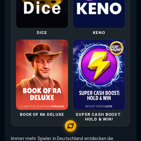
DICE
KENO
SUPER CASH BOOST:
BOOK OF RA DELUXE
HOLD & WIN!
Immer mehr Spieler in Deutschland entdecken die