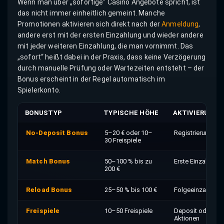
Wenn man über „sofortige“ Casino Angebote spricht, ist
das nicht immer einheitlich gemeint. Manche
Promotionen aktivieren sich direkt nach der
Anmeldung
,
andere erst mit der ersten Einzahlung und wieder andere
mit jeder weiteren Einzahlung, die man vornimmt. Das
„sofort“ heißt dabei in der Praxis, dass keine Verzögerung
durch manuelle Prüfung oder Wartezeiten entsteht – der
Bonus erscheint in der Regel automatisch im
Spielerkonto.
BONUSTYP
TYPISCHE HÖHE
AKTIVIERUNG
No-
Deposit Bonus
5–20 € oder 10–
Registrierung
30 Freispiele
Match Bonus
50–100 % bis zu
Erste Einzahlung
200 €
Reload Bonus
25–50 % bis 100 €
Folgeeinzahlung
Freispiele
10–50 Freispiele
Deposit oder be
Aktionen