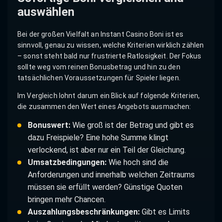
auswählen
Bei der großen Vielfalt an Instant Casino Boni ist es
sinnvoll, genau zu wissen, welche Kriterien wirklich zählen
– sonst steht bald nur frustrierte Ratlosigkeit. Der Fokus
sollte weg vom reinen Bonusbetrag und hin zu den
tatsächlichen Voraussetzungen für Spieler liegen.
Im Vergleich lohnt darum ein Blick auf folgende Kriterien,
die zusammen den Wert eines Angebots ausmachen:
Bonuswert:
Wie groß ist der Betrag und gibt es
dazu Freispiele? Eine hohe Summe klingt
verlockend, ist aber nur ein Teil der Gleichung.
Umsatzbedingungen:
Wie hoch sind die
Anforderungen und innerhalb welchen Zeitraums
müssen sie erfüllt werden? Günstige Quoten
bringen mehr Chancen.
Auszahlungsbeschränkungen:
Gibt es Limits