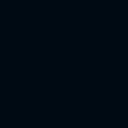
Bitcoin Einzahlung
ZAHLUNGSMETHODEN