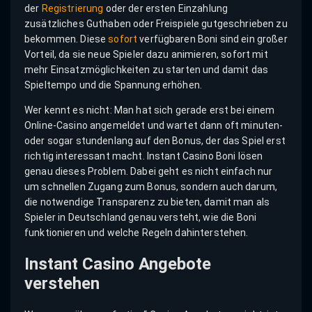
der
Registrierung
oder der ersten Einzahlung
zusätzliches Guthaben oder Freispiele gutgeschrieben zu
bekommen. Diese
sofort
verfügbaren Boni sind ein großer
Vorteil, da sie neue Spieler dazu animieren, sofort mit
mehr Einsatzmöglichkeiten zu starten und damit das
Spieltempo und die Spannung erhöhen.
Wer kennt es nicht: Man hat sich gerade erst bei einem
Online-Casino angemeldet und wartet dann oft minuten-
oder sogar stundenlang auf den Bonus, der das Spiel erst
richtig interessant macht. Instant Casino Boni lösen
genau dieses Problem. Dabei geht es nicht einfach nur
um schnellen Zugang zum Bonus, sondern auch darum,
die notwendige Transparenz zu bieten, damit man als
Spieler in Deutschland genau versteht, wie die Boni
funktionieren und welche Regeln dahinterstehen.
Instant Casino Angebote
verstehen