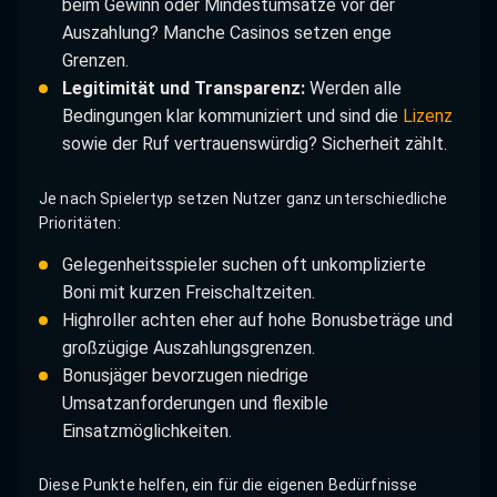
beim Gewinn oder Mindestumsätze vor der
Auszahlung? Manche Casinos setzen enge
Grenzen.
Legitimität und Transparenz:
Werden alle
Bedingungen klar kommuniziert und sind die
Lizenz
sowie der Ruf vertrauenswürdig? Sicherheit zählt.
Je nach Spielertyp setzen Nutzer ganz unterschiedliche
Prioritäten:
Gelegenheitsspieler suchen oft unkomplizierte
Boni mit kurzen Freischaltzeiten.
Highroller achten eher auf hohe Bonusbeträge und
großzügige Auszahlungsgrenzen.
Bonusjäger bevorzugen niedrige
Umsatzanforderungen und flexible
Einsatzmöglichkeiten.
Diese Punkte helfen, ein für die eigenen Bedürfnisse