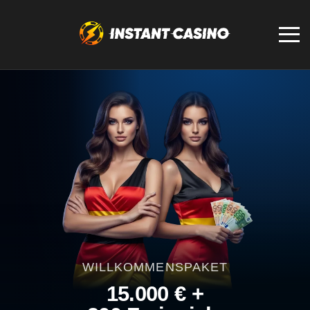
WILLKOMMENSPAKET
15.000 € +