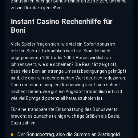
Bonusarten oder gar Bonusfreiheiten zu setzen, um ohne
zu viel Druck zu genießen.
Instant Casino Rechenhilfe für
Boni
Viele Spieler fragen sich, wie viel ein Sofortbonus im
letzten Schritt tatsächlich wert ist. Sind die hoch
angepriesenen 100 € oder 200 € Bonus wirklich so
lohnenswert, wie sie scheinen? Die Realität zeigt oft,
dass viele Boni an strenge Umsatzbedingungen geknüpft
sind, die den rein rechnerischen Wert deutlich reduzieren.
Doch mit einem simplen Rechenweg lässt sich schnell
nachvollziehen, wie gut ein Angebot tatsächlich ist und
wie viel Echtgeld potenziell herauszuholen ist.
Für eine transparente Einschätzung des Bonuswerts
braucht es zunächst einige wichtige Größen als Basis.
Dazu zählen:
Der Bonusbetrag, also die Summe an Gratisgeld