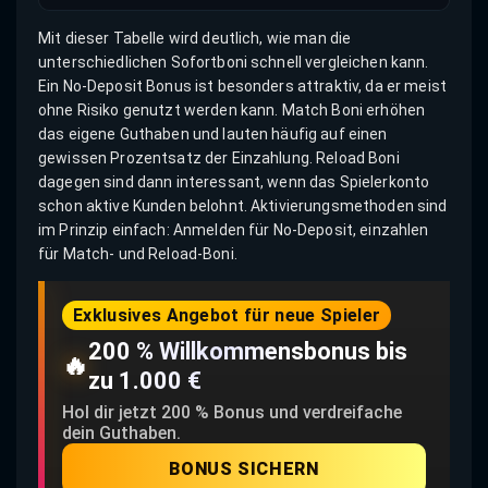
Mit dieser Tabelle wird deutlich, wie man die
unterschiedlichen Sofortboni schnell vergleichen kann.
Ein No-Deposit Bonus ist besonders attraktiv, da er meist
ohne Risiko genutzt werden kann. Match Boni erhöhen
das eigene Guthaben und lauten häufig auf einen
gewissen Prozentsatz der Einzahlung. Reload Boni
dagegen sind dann interessant, wenn das Spielerkonto
schon aktive Kunden belohnt. Aktivierungsmethoden sind
im Prinzip einfach: Anmelden für No-Deposit, einzahlen
für Match- und Reload-Boni.
Exklusives Angebot für neue Spieler
200 % Willkommensbonus bis
🔥
zu 1.000 €
Hol dir jetzt 200 % Bonus und verdreifache
dein Guthaben.
BONUS SICHERN