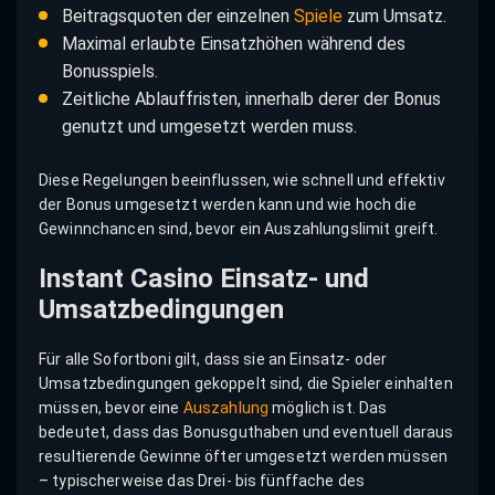
Beitragsquoten der einzelnen
Spiele
zum Umsatz.
Maximal erlaubte Einsatzhöhen während des
Bonusspiels.
Zeitliche Ablauffristen, innerhalb derer der Bonus
genutzt und umgesetzt werden muss.
Diese Regelungen beeinflussen, wie schnell und effektiv
der Bonus umgesetzt werden kann und wie hoch die
Gewinnchancen sind, bevor ein Auszahlungslimit greift.
Instant Casino Einsatz- und
Umsatzbedingungen
Für alle Sofortboni gilt, dass sie an Einsatz- oder
Umsatzbedingungen gekoppelt sind, die Spieler einhalten
müssen, bevor eine
Auszahlung
möglich ist. Das
bedeutet, dass das Bonusguthaben und eventuell daraus
resultierende Gewinne öfter umgesetzt werden müssen
– typischerweise das Drei- bis fünffache des