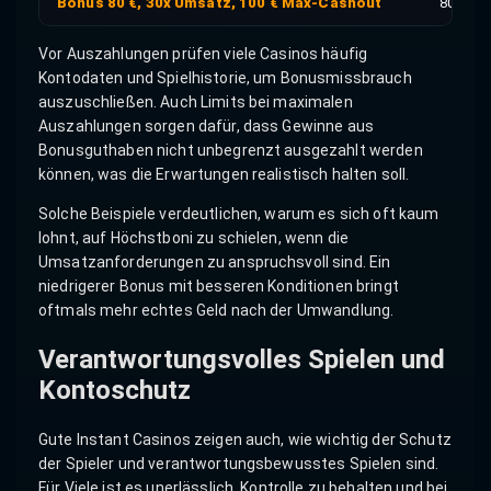
Bonus 80 €, 30x Umsatz, 100 € Max-Cashout
80 €
Vor Auszahlungen prüfen viele Casinos häufig
Kontodaten und Spielhistorie, um Bonusmissbrauch
auszuschließen. Auch Limits bei maximalen
Auszahlungen sorgen dafür, dass Gewinne aus
Bonusguthaben nicht unbegrenzt ausgezahlt werden
können, was die Erwartungen realistisch halten soll.
Solche Beispiele verdeutlichen, warum es sich oft kaum
lohnt, auf Höchstboni zu schielen, wenn die
Umsatzanforderungen zu anspruchsvoll sind. Ein
niedrigerer Bonus mit besseren Konditionen bringt
oftmals mehr echtes Geld nach der Umwandlung.
Verantwortungsvolles Spielen und
Kontoschutz
Gute Instant Casinos zeigen auch, wie wichtig der Schutz
der Spieler und verantwortungsbewusstes Spielen sind.
Für Viele ist es unerlässlich, Kontrolle zu behalten und bei