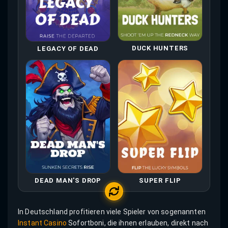
DUCK HUNTERS
LEGACY OF DEAD
DEAD MAN'S DROP
SUPER FLIP
In Deutschland profitieren viele Spieler von sogenannten
Instant Casino
Sofortboni, die ihnen erlauben, direkt nach