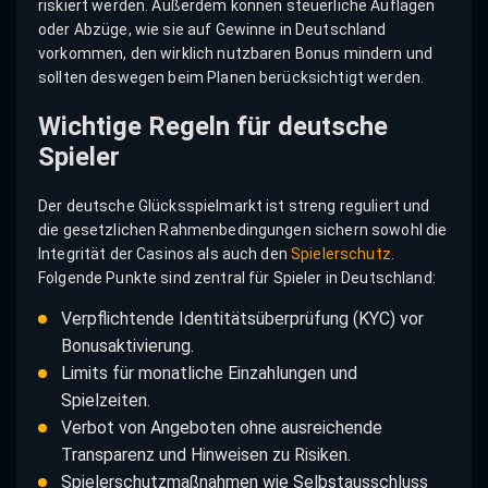
riskiert werden. Außerdem können steuerliche Auflagen
oder Abzüge, wie sie auf Gewinne in Deutschland
vorkommen, den wirklich nutzbaren Bonus mindern und
sollten deswegen beim Planen berücksichtigt werden.
Wichtige Regeln für deutsche
Spieler
Der deutsche Glücksspielmarkt ist streng reguliert und
die gesetzlichen Rahmenbedingungen sichern sowohl die
Integrität der Casinos als auch den
Spielerschutz
.
Folgende Punkte sind zentral für Spieler in Deutschland:
Verpflichtende Identitätsüberprüfung (KYC) vor
Bonusaktivierung.
Limits für monatliche Einzahlungen und
Spielzeiten.
Verbot von Angeboten ohne ausreichende
Transparenz und Hinweisen zu Risiken.
Spielerschutzmaßnahmen wie Selbstausschluss