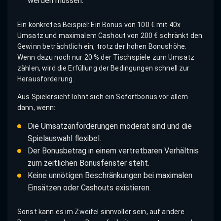
werden müssen.
Ein konkretes Beispiel: Ein Bonus von 100 € mit 40x
Umsatz und maximalem Cashout von 200 € schränkt den
Gewinn beträchtlich ein, trotz der hohen Bonushöhe.
Wenn dazu noch nur 20 % der Tischspiele zum Umsatz
zählen, wird die Erfüllung der Bedingungen schnell zur
Herausforderung.
Aus Spielersicht lohnt sich ein Sofortbonus vor allem
dann, wenn:
Die Umsatzanforderungen moderat sind und die
Spielauswahl flexibel.
Der Bonusbetrag in einem vertretbaren Verhältnis
zum zeitlichen Bonusfenster steht.
Keine unnötigen Beschränkungen bei maximalen
Einsätzen oder Cashouts existieren.
Sonst kann es im Zweifel sinnvoller sein, auf andere