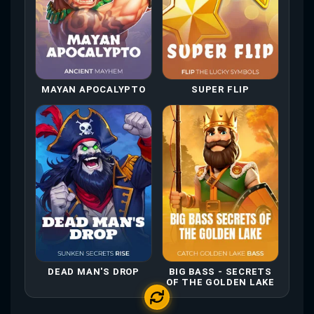
MAYAN APOCALYPTO
SUPER FLIP
DEAD MAN'S DROP
BIG BASS - SECRETS
OF THE GOLDEN LAKE