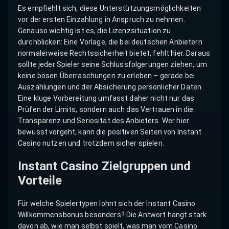
Es empfiehlt sich, diese Unterstützungsmöglichkeiten
vor der ersten Einzahlung in Anspruch zu nehmen.
Genauso wichtig ist es, die Lizenzsituation zu
durchblicken: Eine Vorlage, die bei deutschen Anbietern
normalerweise Rechtssicherheit bietet, fehlt hier. Daraus
sollte jeder Spieler seine Schlussfolgerungen ziehen, um
keine bösen Überraschungen zu erleben – gerade bei
Auszahlungen und der Absicherung persönlicher Daten.
Eine kluge Vorbereitung umfasst daher nicht nur das
Prüfen der Limits, sondern auch das Vertrauen in die
Transparenz und Seriosität des Anbieters. Wer hier
bewusst vorgeht, kann die positiven Seiten von Instant
Casino nutzen und trotzdem sicher spielen.
Instant Casino Zielgruppen und
Vorteile
Für welche Spielertypen lohnt sich der Instant Casino
Willkommensbonus besonders? Die Antwort hängt stark
davon ab, wie man selbst spielt, was man vom Casino