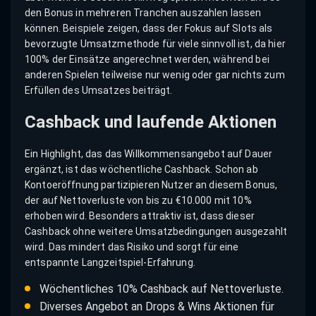
den Bonus in mehreren Tranchen auszahlen lassen
können. Beispiele zeigen, dass der Fokus auf Slots als
bevorzugte Umsatzmethode für viele sinnvoll ist, da hier
100% der Einsätze angerechnet werden, während bei
anderen Spielen teilweise nur wenig oder gar nichts zum
Erfüllen des Umsatzes beiträgt.
Cashback und laufende Aktionen
Ein Highlight, das das Willkommensangebot auf Dauer
ergänzt, ist das wöchentliche Cashback. Schon ab
Kontoeröffnung partizipieren Nutzer an diesem Bonus,
der auf Nettoverluste von bis zu €10.000 mit 10%
erhoben wird. Besonders attraktiv ist, dass dieser
Cashback ohne weitere Umsatzbedingungen ausgezahlt
wird. Das mindert das Risiko und sorgt für eine
entspannte Langzeitspiel-Erfahrung.
Wöchentliches 10% Cashback auf Nettoverluste.
Diverses Angebot an Drops & Wins Aktionen für