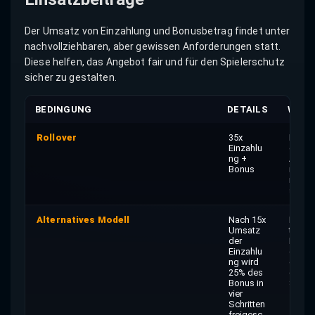
Der Umsatz von Einzahlung und Bonusbetrag findet unter
nachvollziehbaren, aber gewissen Anforderungen statt.
Diese helfen, das Angebot fair und für den Spielerschutz
sicher zu gestalten.
BEDINGUNG
DETAILS
WIRK
Rollover
35x
Erford
Einzahlu
ch, be
ng +
Ausza
Bonus
ngen
mögli
sind.
Alternatives Modell
Nach 15x
Ermög
Umsatz
t früh
der
Bonus
Einzahlu
gaben
ng wird
dauer
25% des
em
Bonus in
Spiele
vier
Schritten
freigesc