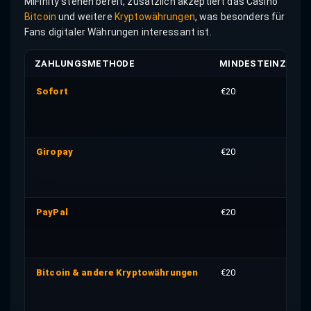
MiFinity stehen bereit, zusätzlich akzeptiert das Casino
Bitcoin
und weitere
Kryptowährungen
, was besonders für
Fans digitaler Währungen interessant ist.
ZAHLUNGSMETHODE
MINDESTEINZAHL
Sofort
€20
Giropay
€20
PayPal
€20
Bitcoin & andere Kryptowährungen
€20