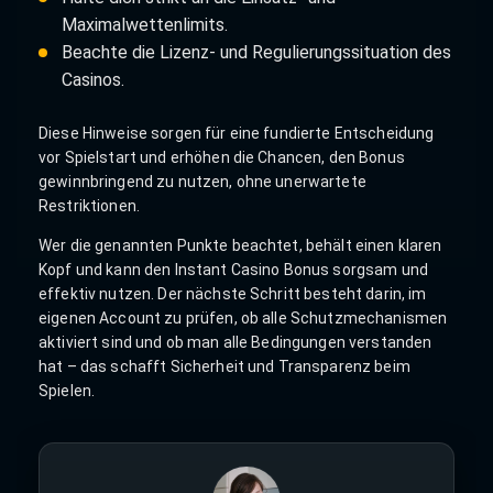
Maximalwettenlimits.
Beachte die Lizenz- und Regulierungssituation des
Casinos.
Diese Hinweise sorgen für eine fundierte Entscheidung
vor Spielstart und erhöhen die Chancen, den Bonus
gewinnbringend zu nutzen, ohne unerwartete
Restriktionen.
Wer die genannten Punkte beachtet, behält einen klaren
Kopf und kann den Instant Casino Bonus sorgsam und
effektiv nutzen. Der nächste Schritt besteht darin, im
eigenen Account zu prüfen, ob alle Schutzmechanismen
aktiviert sind und ob man alle Bedingungen verstanden
hat – das schafft Sicherheit und Transparenz beim
Spielen.