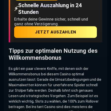
Schnelle Auszahlung in 24
⚡
Stunden
Erhalte deine Gewinne sicher, schnell und
ganz ohne Verzögerung.
JETZT AUSZAHLEN
Tipps zur optimalen Nutzung des
Willkommensbonus
Es gibt ein paar clevere Kniffe, mit denen sich der
Willkommensbonus bei diesem Casino optimal
ausnutzen lässt. Gerade die Umsatzbedingungen und die
Maximalwetten können für unerfahrene Spieler schnell
zur Stolperfalle werden. Deshalb lohnt sich genaues
Lesen und strategisches Vorgehen. Zum Beispiel ist es
wirklich wichtig, Slots zu wählen, die 100% zum Rollover
beitragen. Bei Instant Casino sind dies meistens die