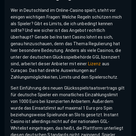
Wer in Deutschland im Online-Casino spielt, steht vor
einigen wichtigen Fragen: Welche Regeln schützen mich
als Spieler? Gibt es Limits, die ich unbedingt kennen
sollte? Und wie sicher ist das Angebot rechtlich
überhaupt? Gerade bei Instant Casino lohnt es sich,
genau hinzuschauen, denn das Thema Regulierung hat
hier besondere Bedeutung. Anders als viele Casinos, die
unter der deutschen Glücksspielbehörde GGL lizenziert
sind, arbeitet dieser Anbieter mit einer
Lizenz
aus
Curaçao. Das hat direkte Auswirkungen auf
Zahlungsmöglichkeiten, Limits und den Spielerschutz.
Seit Einführung des neuen Glücksspielstaatsvertrags gilt
für deutsche Spieler ein monatliches Einzahlungslimit
von 1000 Euro bei lizenzierten Anbietern. Außerdem
wurde das Einsatzlimit auf maximal 1 Euro pro Spin
beziehungsweise Spielrunde an Slots gesetzt. Instant
Casino ist allerdings nicht auf der nationalen GGL-
Whitelist eingetragen, das heißt, die Plattform unterliegt
diesen deutschen Standards nicht zwingend. Spieler