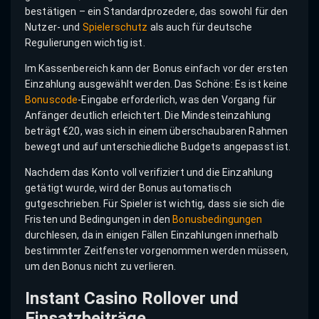
bestätigen – ein Standardprozedere, das sowohl für den
Nutzer- und
Spielerschutz
als auch für deutsche
Regulierungen wichtig ist.
Im Kassenbereich kann der Bonus einfach vor der ersten
Einzahlung ausgewählt werden. Das Schöne: Es ist keine
Bonuscode
-Eingabe erforderlich, was den Vorgang für
Anfänger deutlich erleichtert. Die Mindesteinzahlung
beträgt €20, was sich in einem überschaubaren Rahmen
bewegt und auf unterschiedliche Budgets angepasst ist.
Nachdem das Konto voll verifiziert und die Einzahlung
getätigt wurde, wird der Bonus automatisch
gutgeschrieben. Für Spieler ist wichtig, dass sie sich die
Fristen und Bedingungen in den
Bonusbedingungen
durchlesen, da in einigen Fällen Einzahlungen innerhalb
bestimmter Zeitfenster vorgenommen werden müssen,
um den Bonus nicht zu verlieren.
Instant Casino Rollover und
Einsatzbeiträge