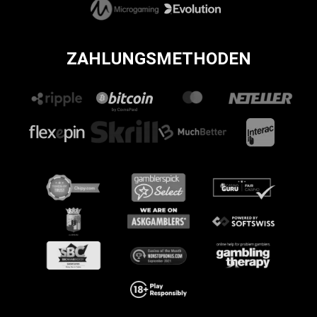
ZAHLUNGSMETHODEN