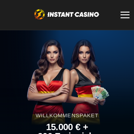
WILLKOMMENSPAKET
15.000 € +